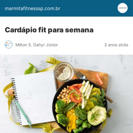
marmitafitnesssp.com.br
Cardápio fit para semana
Milton S. Dahyr Júnior
3 anos atrás