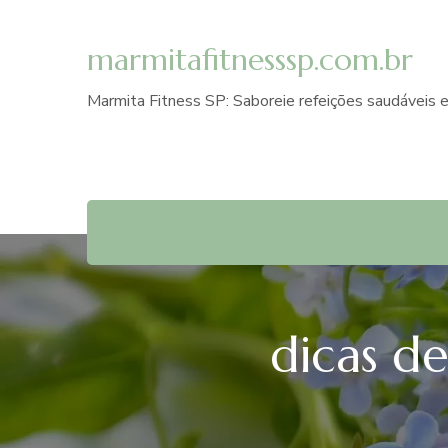
marmitafitnesssp.com.br
Marmita Fitness SP: Saboreie refeições saudáveis e
dicas d