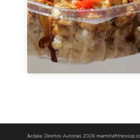
&cópia; Direitos Autorais 2026
marmitafitnesssp.c