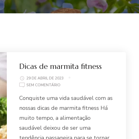
Dicas de marmita fitness
29 DE ABRIL DE 2023
EM
SEM COMENTÁRIO
DICAS
Conquiste uma vida saudável com as
DE
MARMITA
nossas dicas de marmita fitness Há
FITNESS
muito tempo, a alimentação
saudável deixou de ser uma
tendência passageira para se tornar