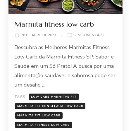
Marmita fitness low carb
EM
26 DE ABRIL DE 2023
SEM COMENTÁRIO
MARMITA
Descubra as Melhores Marmitas Fitness
FITNESS
LOW
Low Carb da Marmita Fitness SP: Sabor e
CARB
Saúde em um Só Prato! A busca por uma
alimentação saudável e saborosa pode ser
um desafio …
TAGS:
LOW CARB MARMITAS FIT
MARMITA FIT CONGELADA LOW CARB
MARMITA FIT LOW CARB
MARMITA FITNESS LOW CARB