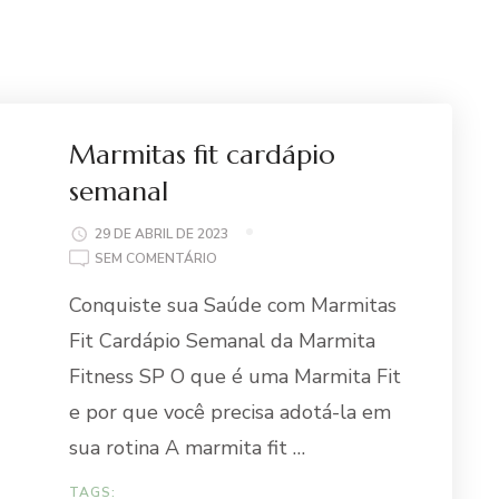
Marmitas fit cardápio
semanal
29 DE ABRIL DE 2023
EM
SEM COMENTÁRIO
MARMITAS
Conquiste sua Saúde com Marmitas
FIT
CARDÁPIO
Fit Cardápio Semanal da Marmita
SEMANAL
Fitness SP O que é uma Marmita Fit
e por que você precisa adotá-la em
sua rotina A marmita fit …
TAGS: