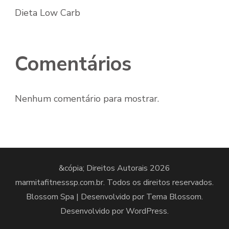
Dieta Low Carb
Comentários
Nenhum comentário para mostrar.
&cópia; Direitos Autorais 2026
marmitafitnesssp.com.br
. Todos os direitos reservados.
Blossom Spa | Desenvolvido por
Tema Blossom
.
Desenvolvido por
WordPress
.