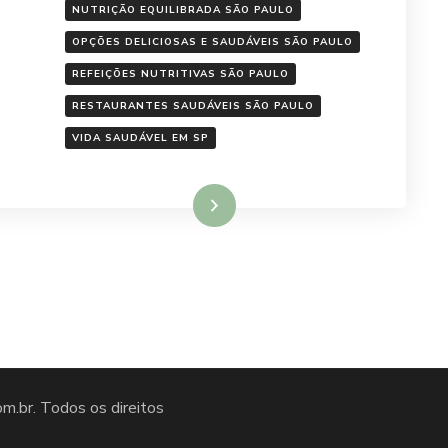
NUTRIÇÃO EQUILIBRADA SÃO PAULO
OPÇÕES DELICIOSAS E SAUDÁVEIS SÃO PAULO
REFEIÇÕES NUTRITIVAS SÃO PAULO
RESTAURANTES SAUDÁVEIS SÃO PAULO
VIDA SAUDÁVEL EM SP
Ler mais
om.br
. Todos os direitos