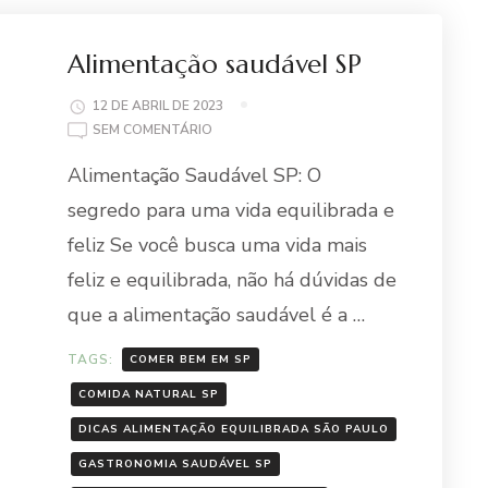
Alimentação saudável SP
12 DE ABRIL DE 2023
EM
SEM COMENTÁRIO
ALIMENTAÇÃO
Alimentação Saudável SP: O
SAUDÁVEL
SP
segredo para uma vida equilibrada e
feliz Se você busca uma vida mais
feliz e equilibrada, não há dúvidas de
que a alimentação saudável é a …
TAGS:
COMER BEM EM SP
COMIDA NATURAL SP
DICAS ALIMENTAÇÃO EQUILIBRADA SÃO PAULO
GASTRONOMIA SAUDÁVEL SP