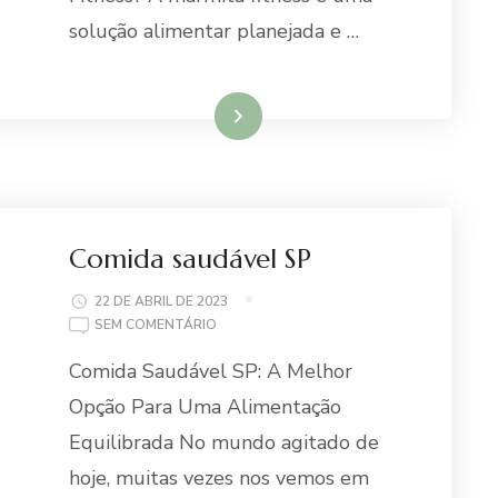
solução alimentar planejada e …
Ler mais
Comida saudável SP
22 DE ABRIL DE 2023
EM
SEM COMENTÁRIO
COMIDA
Comida Saudável SP: A Melhor
SAUDÁVEL
SP
Opção Para Uma Alimentação
Equilibrada No mundo agitado de
hoje, muitas vezes nos vemos em