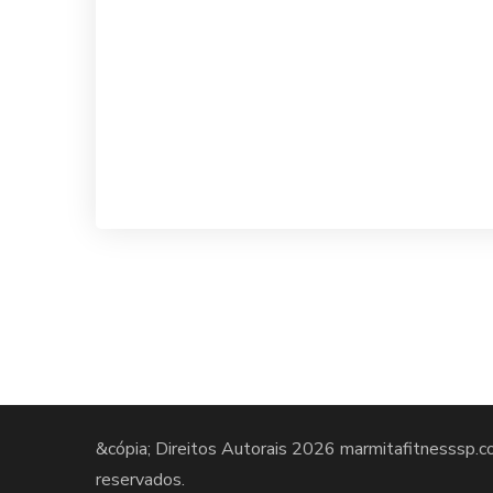
&cópia; Direitos Autorais 2026
marmitafitnesssp.c
reservados.