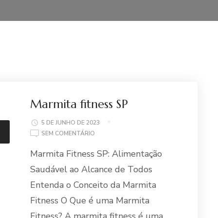
Marmita fitness SP
5 DE JUNHO DE 2023
EM
SEM COMENTÁRIO
MARMITA
Marmita Fitness SP: Alimentação
FITNESS
SP
Saudável ao Alcance de Todos
Entenda o Conceito da Marmita
Fitness O Que é uma Marmita
Fitness? A marmita fitness é uma