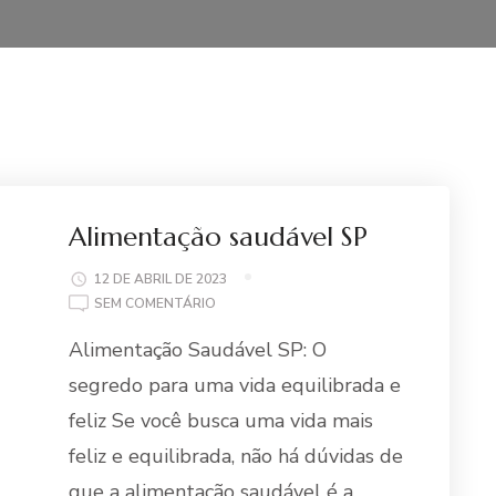
Alimentação saudável SP
12 DE ABRIL DE 2023
EM
SEM COMENTÁRIO
ALIMENTAÇÃO
Alimentação Saudável SP: O
SAUDÁVEL
SP
segredo para uma vida equilibrada e
feliz Se você busca uma vida mais
feliz e equilibrada, não há dúvidas de
que a alimentação saudável é a …