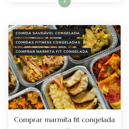
Ler mais
COMIDA SAUDÁVEL CONGELADA
COMIDAS FITNESS CONGELADAS
COMPRAR MARMITA FIT CONGELADA
Comprar marmita fit congelada