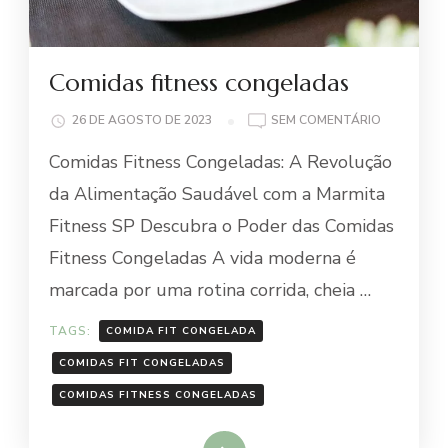
Comidas fitness congeladas
EM
26 DE AGOSTO DE 2023
SEM COMENTÁRIO
COMIDAS
Comidas Fitness Congeladas: A Revolução
FITNESS
CONGELAD
da Alimentação Saudável com a Marmita
Fitness SP Descubra o Poder das Comidas
Fitness Congeladas A vida moderna é
marcada por uma rotina corrida, cheia …
TAGS:
COMIDA FIT CONGELADA
COMIDAS FIT CONGELADAS
COMIDAS FITNESS CONGELADAS