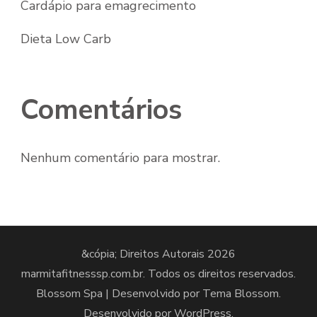
Cardápio para emagrecimento
Dieta Low Carb
Comentários
Nenhum comentário para mostrar.
&cópia; Direitos Autorais 2026
marmitafitnesssp.com.br
. Todos os direitos reservados.
Blossom Spa | Desenvolvido por
Tema Blossom
.
Desenvolvido por
WordPress
.