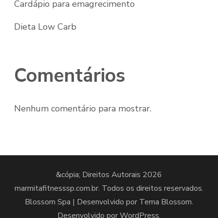
Cardápio para emagrecimento
Dieta Low Carb
Comentários
Nenhum comentário para mostrar.
&cópia; Direitos Autorais 2026
marmitafitnesssp.com.br
. Todos os direitos reservados.
Blossom Spa | Desenvolvido por
Tema Blossom
.
Desenvolvido por
WordPress
.