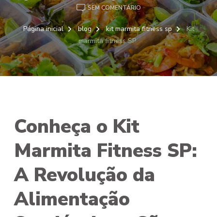
EM
SEM COMENTÁRIO
KIT
MARMITA
Página inicial
blog
kit marmita fitness sp
Kit
FITNESS
marmita fitness SP
SP
Conheça o Kit
Marmita Fitness SP:
A Revolução da
Alimentação