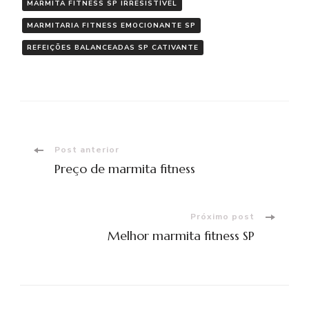
MARMITA FITNESS SP IRRESISTÍVEL
MARMITARIA FITNESS EMOCIONANTE SP
REFEIÇÕES BALANCEADAS SP CATIVANTE
Navegação
Post anterior
Preço de marmita fitness
de
post
Próximo post
Melhor marmita fitness SP