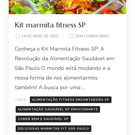
Kit marmita fitness SP
EM
14 DE ABRIL DE 2023
SEM COMENTÁRIO
KIT
Conheça o Kit Marmita Fitness SP: A
MARMITA
FITNESS
Revolução da Alimentação Saudável em
SP
São Paulo O mundo está mudando e a
nossa forma de nos alimentarmos
também! A busca por uma …
TAGS:
ALIMENTAÇÃO FITNESS ENCANTADORA SP
ALIMENTAÇÃO SAUDÁVEL SP EMOCIONANTE
COMER BEM E SAUDÁVEL SP
DELICIOSAS MARMITAS FIT SÃO PAULO