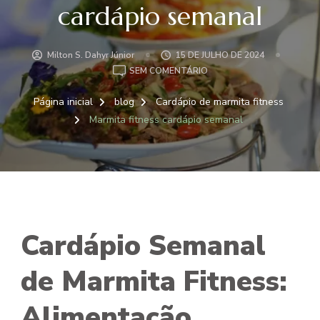
cardápio semanal
Milton S. Dahyr Júnior
15 DE JULHO DE 2024
EM
SEM COMENTÁRIO
MARMITA
FITNESS
Página inicial
blog
Cardápio de marmita fitness
CARDÁPIO
Marmita fitness cardápio semanal
SEMANAL
Cardápio Semanal
de Marmita Fitness:
Alimentação