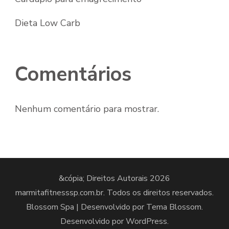
Dieta Low Carb
Comentários
Nenhum comentário para mostrar.
&cópia; Direitos Autorais 2026
marmitafitnesssp.com.br
. Todos os direitos reservados.
Blossom Spa | Desenvolvido por
Tema Blossom
.
Desenvolvido por
WordPress
.