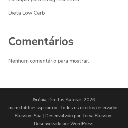
Dieta Low Carb
Comentários
Nenhum comentário para mostrar.
&cópia; Direitos Autorais 2026
marmitafitnesssp.com.br
. Todos os direitos reservados.
Blossom Spa | Desenvolvido por
Tema Blossom
.
Desenvolvido por
WordPress
.